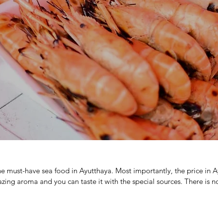
he must-have sea food in Ayutthaya. Most importantly, the price in Ay
azing aroma and you can taste it with the special sources. There is
WAT MUANG TEMPLE - 最大的菩萨雕像