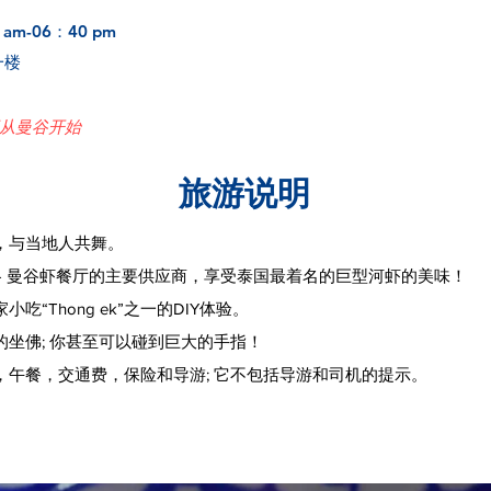
m-06：40 pm
一楼
从曼谷开始
旅游说明
，与当地人共舞。
 - 曼谷虾餐厅的主要供应商，享受泰国最着名的巨型河虾的美味！
吃“Thong ek”之一的DIY体验。
的坐佛; 你甚至可以碰到巨大的手指！
，午餐，交通费，保险和导游; 它不包括导游和司机的提示。
皇家小吃FEAST-AYUTTHAYA市场