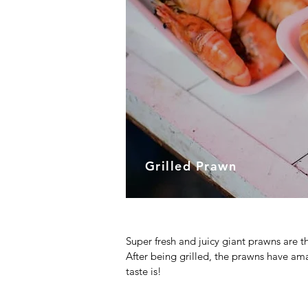
Grilled Prawn
Super fresh and juicy giant prawns are t
After being grilled, the prawns have am
taste is!