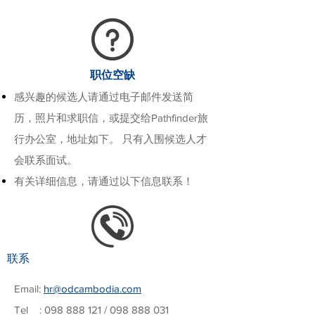
职位空缺
感兴趣的候选人请通过电子邮件发送简
历，照片和求职信，或提交给Pathfinder旅
行办公室，地址如下。 只有入围候选人才
会联系面试。
有关详细信息，请通过以下信息联系！
联系
Email:
hr@odcambodia.com
Tel :
098 888 121
/
098 888 031