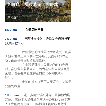
吴哥窟 - 塔布茏寺 - 大路线
巴戎寺
6:30 am
在酒店吃早餐
7:30 am
导游过来接您，给您发寺庙通行证
(该票有效3天)
我们带您前往世界七大奇迹之一的吴
哥窟和世界上最大的宗教寺庙，其面积约162公
顷，由高棉帝国献给毗湿奴神。
在参观吴哥考古公园内的任何寺庙
时，必须遵守着装要求，因为这些寺庙被认为是
圣地，着装要穿包住脚趾的鞋（不可以穿凉
鞋），
带袖的衬衫（不可以穿背心），裤子
要盖到膝盖。
10:00 am
进一步前往塔布茏寺，最初称为塔
普伦。 它位于大吴哥城以东约一公里处，位于东
人工湖的南部边缘，由高棉国王阇耶跋摩七世