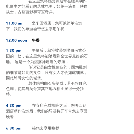
在这里您将感受到通常在经典动作
电影中才能看到的丛林氛围，如第一滴血，铁血
战士，古墓丽影和夺宝奇兵。
11:00 am
坐车回酒店，您可以简单洗漱
下，我们的导游会带您去享用午餐
12:00 noon
午餐
1:30 pm
午餐后，您将被带到吴哥考古公
园的一处，在这里您将能够看到全世界最好的石
雕。 这是一个为湿婆神建造的寺庙，
传说它是由女性创造的，因为雕刻
的细节是如此的复杂，只有女人才会如此细腻，
因此绰号女性的城堡。
总体结构由石头制成，且有粉红色
色调，使其与吴哥窟其它地方相比显得十分独
特。
4:30 pm
在寺庙完成探险之后，您将回到
酒店稍作洗漱后，我们的导游将开车带您去享受
晚餐
6:30 pm
接您去享用晚餐