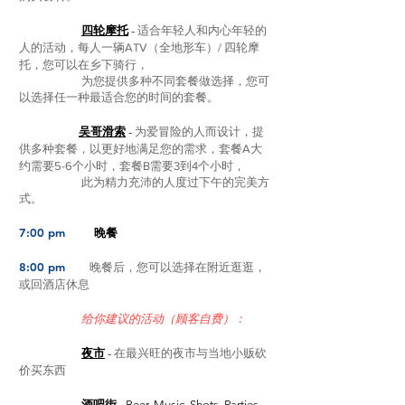
四轮摩托
-
适合年轻人和内心年轻的
人的活动，每人一辆ATV（全地形车）/ 四轮摩
托，您可以在乡下骑行，
为您提供多种不同套餐做选择，您可
以选择任一种最适合您的时间的套餐。
吴哥滑索
-
为爱冒险的人而设计，提
供多种套餐，以更好地满足您的需求，套餐A大
约需要5-6个小时，套餐B需要3到4个小时，
此为精力充沛的人度过下午的完美方
式。
7:00 pm
晚餐
8:00 pm
晚餐后，您可以选择在附近逛逛，
或回酒店休息
给你建议的活动（顾客自费）：
夜市
-
在最兴旺的夜市与当地小贩砍
价买东西
酒吧街
- Beer, Music, Shots, Parties