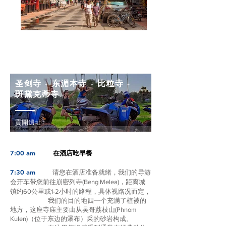
第三天
圣剑寺 - 东湄本寺 - 比粒寺 -
斑黛克蒂寺
貢開遺址
7:00 am
在酒店吃早餐
7:30 am
请您在酒店准备就绪，我们的导游
会开车带您前往崩密列寺(Beng Melea)，距离城
镇约60公里或1-2小时的路程，具体视路况而定，
我们的目的地四一个充满了植被的
地方，这座寺庙主要由从吴哥荔枝山(Phnom
Kulen)（位于东边的瀑布）采的砂岩构成。