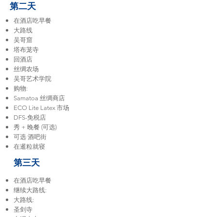
第二天
在酒店吃早餐
大路线
吴哥窟
塔布茏寺
回酒店
丝绸农场
吴哥艺术学院
购物:
Samatoa 丝绸商店
ECO Lite Latex 市场
DFS-免税店
秀 + 晚餐 (可选)
可选 酒吧街
在暹粒就寝
第三天
在酒店吃早餐
继续大路线:
大路线:
圣剑寺