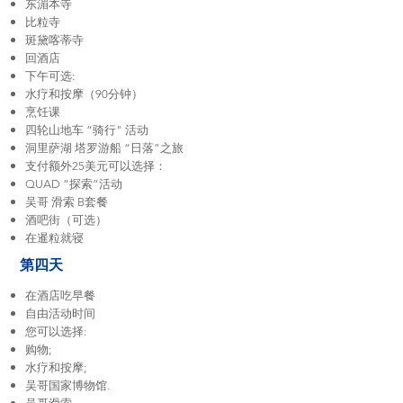
东湄本寺
比粒寺
斑黛喀蒂寺
回酒店
下午可选:
水疗和按摩（90分钟）
烹饪课
四轮山地车 “骑行" 活动
洞里萨湖 塔罗游船 “日落”之旅
支付额外25美元可以选择：
QUAD “探索”活动
吴哥 滑索 B套餐
酒吧街（可选）
在暹粒就寝
第四天
在酒店吃早餐
自由活动时间
您可以选择:
购物;
水疗和按摩;
吴哥国家博物馆.