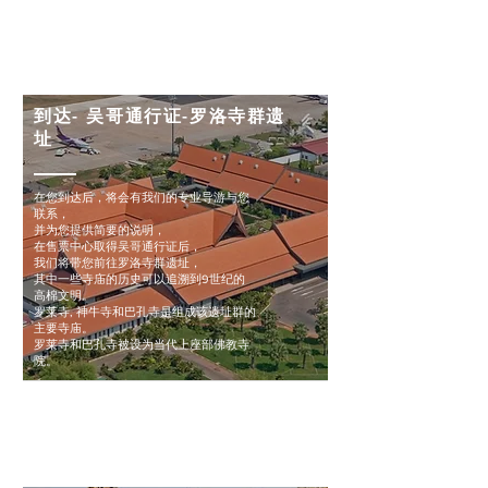
第一天
到达- 吴哥通行证-罗洛寺群遗
址
在您到达后，将会有我们的专业导游与您
联系，
并为您提供简要的说明，
在售票中心取得吴哥通行证后，
我们将带您前往罗洛寺群遗址，
其中一些寺庙的历史可以追溯到9世纪的
高棉文明。
罗莱寺, 神牛寺和巴孔寺是组成该遗址群的
主要寺庙。
罗莱寺和巴孔寺被设为当代上座部佛教寺
院。
第二天