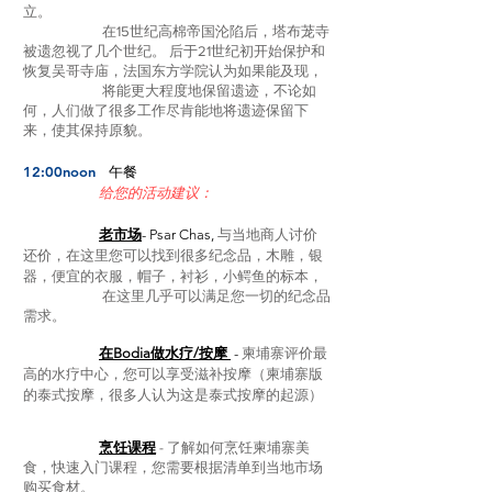
立。
在15世纪高棉帝国沦陷后，塔布茏寺
被遗忽视了几个世纪。 后于21世纪初开始保护和
恢复吴哥寺庙，法国东方学院认为如果能及现，
将能更大程度地保留遗迹，不论如
何，人们做了很多工作尽肯能地将遗迹保留下
来，使其保持原貌。
12:00noon
午餐
给您的活动建议：
老市场
- Psar Chas,
与当地商人讨价
还价，在这里您可以找到很多纪念品，木雕，银
器，便宜的衣服，帽子，衬衫，小鳄鱼的标本，
在这里几乎可以满足您一切的纪念品
需求。
在Bodia做水疗/按摩
-
柬埔寨评价最
高的水疗中心，您可以享受滋补按摩（柬埔寨版
的泰式按摩，很多人认为这是泰式按摩的起源）
烹饪课程
- 了解如何烹饪柬埔寨美
食，快速入门课程，您需要根据清单到当地市场
购买食材。