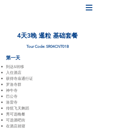
4天3晚 暹粒 基础套餐
Tour Code: SR04CNT01B
第一天
到达&转移
入住酒店
获得寺庙通行证
罗洛寺群
神牛寺
巴公寺
洛雷寺
传统飞天舞蹈
秀可选晚餐
可选酒吧街
在酒店就寝