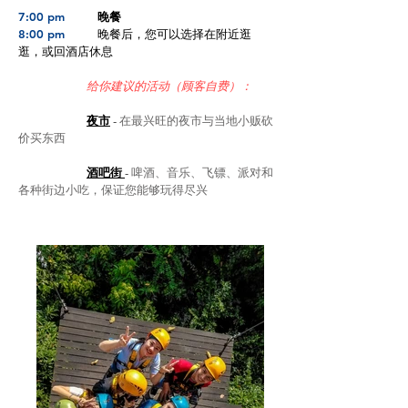
7:00 pm
晚餐
8:00 pm
晚餐后，您可以选择在附近逛
逛，或回酒店休息
给你建议的活动（顾客自费）：
夜市
-
在最兴旺的夜市与当地小贩砍
价买东西
酒吧街
-
啤酒、音乐、飞镖、派对和
各种街边小吃，保证您能够玩得尽兴