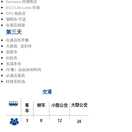
Samatoa 丝绸商店
ECO Lite Latex 市场
DFS-免税店
酒吧街 可选
在酒店就寝
第三天
在酒店吃早餐
大路线 - 圣剑寺
茶胶寺
比粒寺
东湄本寺
(午餐）自由休闲时间
从酒店退房
转移至机场
交通
大型公交
客
轿车
小型公交
车
3
8
12
24