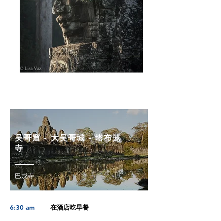
第二天
吴哥窟 - 大吴哥城 - 塔布茏
寺
巴戎寺
6:30 am
在酒店吃早餐