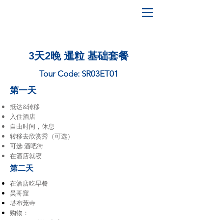
3天2晚 暹粒 基础套餐
Tour Code: SR03ET01
第一天
抵达&转移
入住酒店
自由时间，休息
转移去欣赏秀（可选）
可选 酒吧街
在酒店就寝
第二天
在酒店吃早餐
吴哥窟
塔布茏寺
购物：