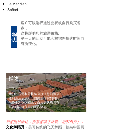
Le Meridien
Sofitel
客户可以选择通过套餐或自行购买餐
点，
注意
这将影响您的旅游价格;
第一天的活动可能会根据您抵达时间而
有所变化。
第一天
抵达
我们的导游和司机将直接送您到酒店，
达到酒店后您可以自由安排您的时间，
与晚上才到达相比，白天到达您将有
更多时间来逛逛四周和休息。
如您提早抵达，推荐您以下活动（游客自费）：
文化舞蹈秀
-
吴哥传统的飞天舞蹈，掺杂中国历