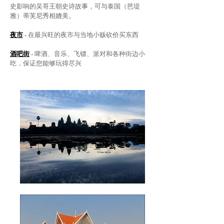
史影响的吴哥王朝史诗故事，可与泰国（芭堤
雅）蒂芙尼秀相媲美。
夜市
-
在最兴旺的夜市与当地小贩砍价买东西
酒吧街
-
啤酒、音乐、飞镖、派对和各种街边小
吃，保证您能够玩得尽兴