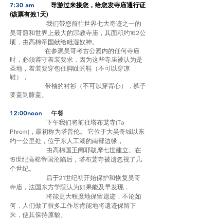
7:30 am
导游过来接您，给您发寺庙通行证
(该票有效1天)
我们带您前往世界七大奇迹之一的
吴哥窟和世界上最大的宗教寺庙，其面积约162公
顷，由高棉帝国献给毗湿奴神。
在参观吴哥考古公园内的任何寺庙
时，必须遵守着装要求，因为这些寺庙被认为是
圣地，着装要穿包住脚趾的鞋（不可以穿凉
鞋），
带袖的衬衫（不可以穿背心），裤子
要盖到膝盖。
12:00noon
午餐
下午我们将前往塔布茏寺(Ta
Phrom)，最初称为塔普伦。 它位于大吴哥城以东
约一公里处，位于东人工湖的南部边缘，
由高棉国王阇耶跋摩七世建立。在
15世纪高棉帝国沦陷后，塔布茏寺被遗忽视了几
个世纪。
后于21世纪初开始保护和恢复吴哥
寺庙，法国东方学院认为如果能及早发现，
将能更大程度地保留遗迹，不论如
何，人们做了很多工作尽肯能地将遗迹保留下
来，使其保持原貌。