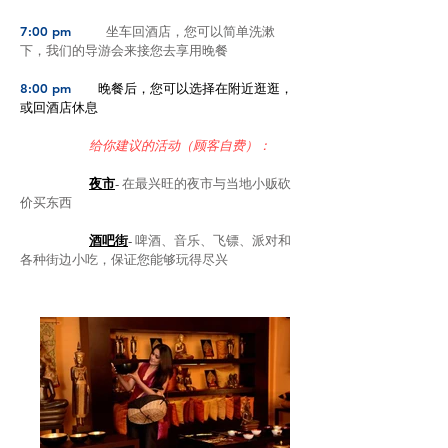
7:00 pm
坐车回酒店，您可以简单洗漱
下，我们的导游会来接您去享用晚餐
8:00 pm
晚餐后，您可以选择在附近逛逛，
或回酒店休息
给你建议的活动（顾客自费）：
夜市
-
在最兴旺的夜市与当地小贩砍
价买东西
酒吧街
-
啤酒、音乐、飞镖、派对和
各种街边小吃，保证您能够玩得尽兴